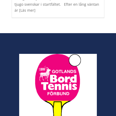
tjugo svenskar i startfältet. Efter en lång väntan
är
[Läs mer]