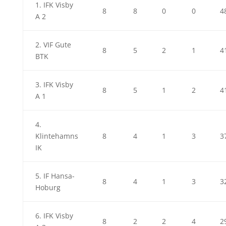
1. IFK Visby
8
8
0
0
4
A 2
2. VIF Gute
8
5
2
1
4
BTK
3. IFK Visby
8
5
1
2
4
A 1
4.
Klintehamns
8
4
1
3
3
IK
5. IF Hansa-
8
4
1
3
3
Hoburg
6. IFK Visby
8
2
2
4
2