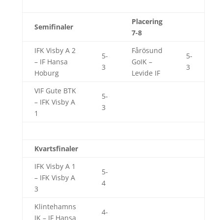
Placering
Semifinaler
7-8
IFK Visby A 2
Fårösund
5-
5-
– IF Hansa
GoIK –
3
3
Hoburg
Levide IF
VIF Gute BTK
5-
– IFK Visby A
3
1
Kvartsfinaler
IFK Visby A 1
5-
– IFK Visby A
4
3
Klintehamns
4-
IK – IF Hansa