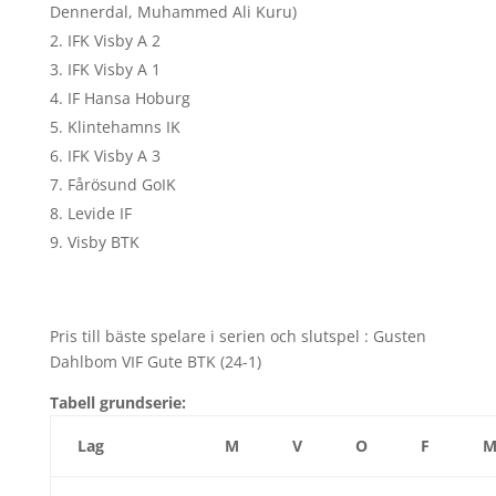
Dennerdal, Muhammed Ali Kuru)
IFK Visby A 2
IFK Visby A 1
IF Hansa Hoburg
Klintehamns IK
IFK Visby A 3
Fårösund GoIK
Levide IF
Visby BTK
Pris till bäste spelare i serien och slutspel : Gusten
Dahlbom VIF Gute BTK (24-1)
Tabell grundserie:
Lag
M
V
O
F
M