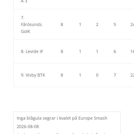
A 3
7.
Fårösunds
8
1
2
5
2
GoIK
8. Levide IF
8
1
1
6
1
9. Visby BTK
8
1
0
7
2
Inga blågula segrar i kvalet på Europe Smash
2026-08-08