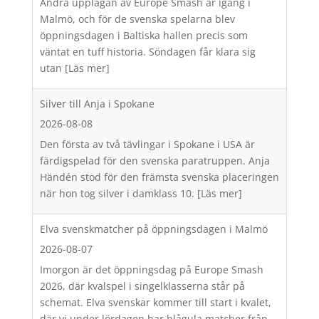
Andra upplagan av Europe Smash är igång i
Malmö, och för de svenska spelarna blev
öppningsdagen i Baltiska hallen precis som
väntat en tuff historia. Söndagen får klara sig
utan
[Läs mer]
Silver till Anja i Spokane
2026-08-08
Den första av två tävlingar i Spokane i USA är
färdigspelad för den svenska paratruppen. Anja
Händén stod för den främsta svenska placeringen
när hon tog silver i damklass 10.
[Läs mer]
Elva svenskmatcher på öppningsdagen i Malmö
2026-08-07
Imorgon är det öppningsdag på Europe Smash
2026, där kvalspel i singelklasserna står på
schemat. Elva svenskar kommer till start i kvalet,
där vi under lördagen har blågula matcher från