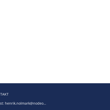
TAKT
st:
henrik.nolmark@nodeo…