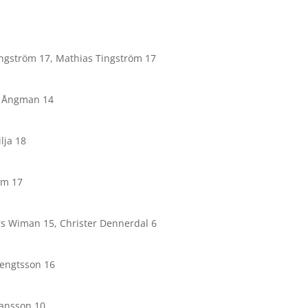
ingström 17, Mathias Tingström 17
ik Ångman 14
lja 18
olm 17
rs Wiman 15, Christer Dennerdal 6
Bengtsson 16
Jansson 10