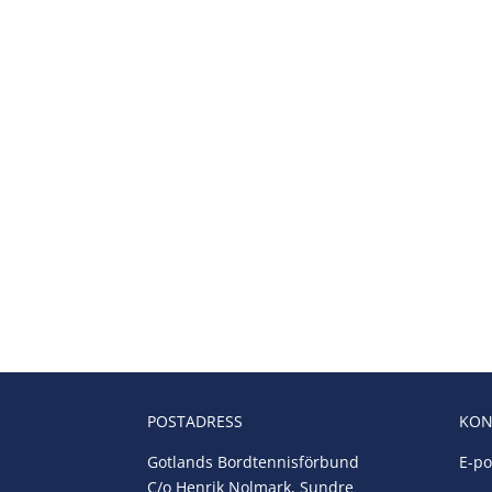
POSTADRESS
KON
Gotlands Bordtennisförbund
E-po
C/o Henrik Nolmark, Sundre