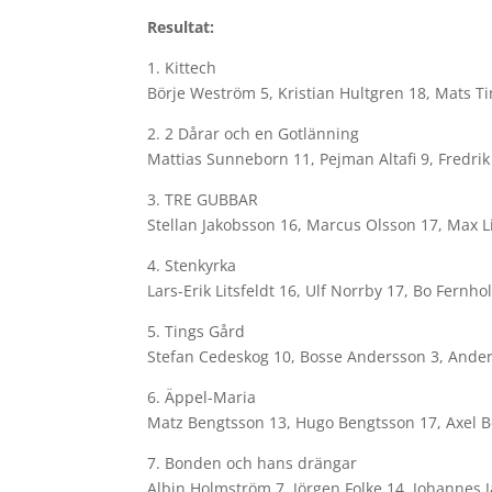
Resultat:
1. Kittech
Börje Weström 5, Kristian Hultgren 18, Mats T
2. 2 Dårar och en Gotlänning
Mattias Sunneborn 11, Pejman Altafi 9, Fredr
3. TRE GUBBAR
Stellan Jakobsson 16, Marcus Olsson 17, Max Li
4. Stenkyrka
Lars-Erik Litsfeldt 16, Ulf Norrby 17, Bo Fernh
5. Tings Gård
Stefan Cedeskog 10, Bosse Andersson 3, Ande
6. Äppel-Maria
Matz Bengtsson 13, Hugo Bengtsson 17, Axel 
7. Bonden och hans drängar
Albin Holmström 7, Jörgen Folke 14, Johannes 