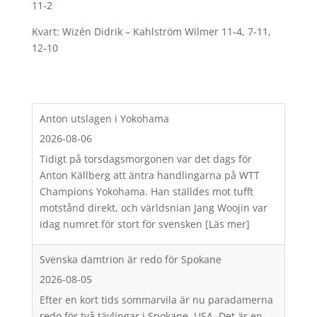
11-2
Kvart: Wizén Didrik – Kahlström Wilmer 11-4, 7-11,
12-10
Anton utslagen i Yokohama
2026-08-06
Tidigt på torsdagsmorgonen var det dags för
Anton Källberg att äntra handlingarna på WTT
Champions Yokohama. Han ställdes mot tufft
motstånd direkt, och världsnian Jang Woojin var
idag numret för stort för svensken
[Läs mer]
Svenska damtrion är redo för Spokane
2026-08-05
Efter en kort tids sommarvila är nu paradamerna
redo för två tävlingar i Spokane, USA. Det är en